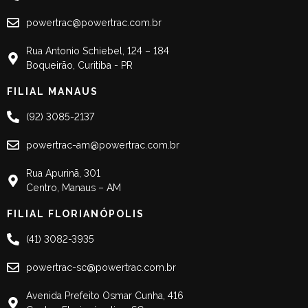
powertrac@powertrac.com.br
Rua Antonio Schiebel, 124 – 184
Boqueirão, Curitiba - PR
FILIAL MANAUS
(92) 3085-2137
powertrac-am@powertrac.com.br
Rua Apurinã, 301
Centro, Manaus – AM
FILIAL FLORIANÓPOLIS
(41) 3082-3935
powertrac-sc@powertrac.com.br
Avenida Prefeito Osmar Cunha, 416