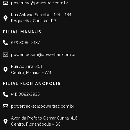
powertrac@powertrac.com.br
Rua Antonio Schiebel, 124 – 184
Boqueirão, Curitiba - PR
FILIAL MANAUS
(92) 3085-2137
powertrac-am@powertrac.com.br
Rua Apurinã, 301
Centro, Manaus – AM
FILIAL FLORIANÓPOLIS
(41) 3082-3935
powertrac-sc@powertrac.com.br
Avenida Prefeito Osmar Cunha, 416
Centro, Florianópolis – SC