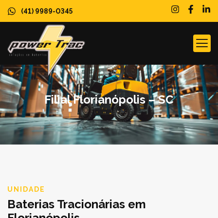
(41) 9989-0345
SOBRE N
Filial Florianópolis – SC
UNIDADE
Baterias Tracionárias em
Florianópolis