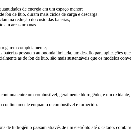
quantidades de energia em um espaço menor;
 íon de lítio, duram mais ciclos de carga e descarga;
tam na redução do custo das baterias;
te em áreas urbanas.
rregarem completamente;
s baterias possuem autonomia limitada, um desafio para aplicações qu
cialmente as de íon de lítio, são mais sustentáveis que os modelos conv
 contínua entre um combustível, geralmente hidrogênio, e um oxidante,
em continuamente enquanto o combustível é fornecido.
íons de hidrogênio passam através de um eletrólito até o cátodo, comb