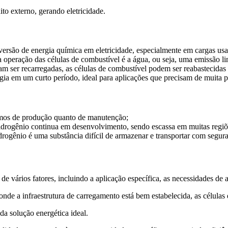
to externo, gerando eletricidade.
nversão de energia química em eletricidade, especialmente em cargas us
 operação das células de combustível é a água, ou seja, uma emissão l
sam ser recarregadas, as células de combustível podem ser reabastecida
ia em um curto período, ideal para aplicações que precisam de muita p
rmos de produção quanto de manutenção;
idrogênio continua em desenvolvimento, sendo escassa em muitas regiõe
rogênio é uma substância difícil de armazenar e transportar com segura
de vários fatores, incluindo a aplicação específica, as necessidades de 
 onde a infraestrutura de carregamento está bem estabelecida, as célul
a solução energética ideal.