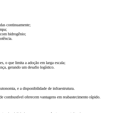
adas continuamente;
impa;
s com hidrogênio;
otência.
s, o que limita a adoção em larga escala;
nça, gerando um desafio logístico.
autonomia, e a disponibilidade de infraestrutura.
as de combustível oferecem vantagens em reabastecimento rápido.