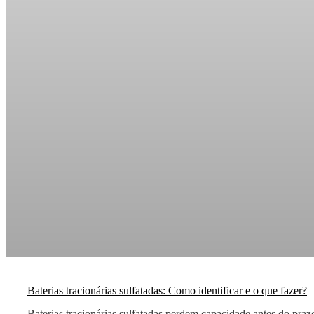
Baterias tracionárias sulfatadas: Como identificar e o que fazer?
Baterias tracionárias sulfatadas perdem capacidade antes do prazo