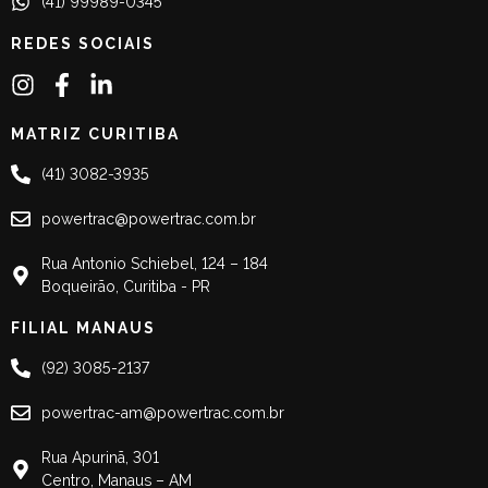
(41) 99989-0345
REDES SOCIAIS
MATRIZ CURITIBA
(41) 3082-3935
powertrac@powertrac.com.br
Rua Antonio Schiebel, 124 – 184
Boqueirão, Curitiba - PR
FILIAL MANAUS
(92) 3085-2137
powertrac-am@powertrac.com.br
Rua Apurinã, 301
Centro, Manaus – AM