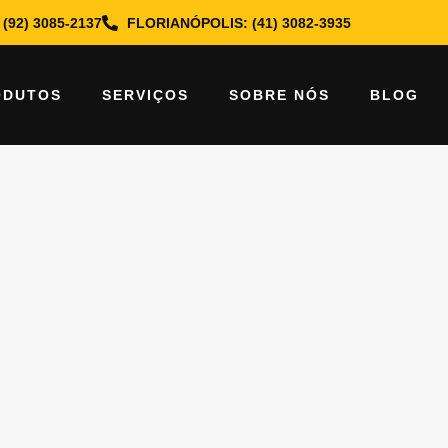
(92) 3085-2137
FLORIANÓPOLIS: (41) 3082-3935
ria
ODUTOS
SERVIÇOS
SOBRE NÓS
BLOG
e devemos incluir a sala de baterias?