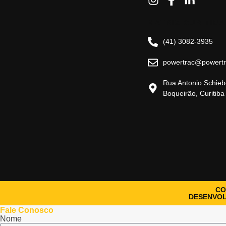
MATRIZ CURITIBA
(41) 3082-3935
powertrac@powertr
Rua Antonio Schieb
Boqueirão, Curitiba
CO
DESENVOL
Fale Conosco
Nome