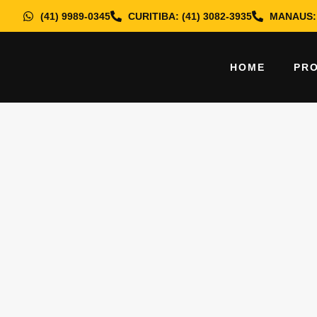
(41) 9989-0345
CURITIBA: (41) 3082-3935
MANAUS: 
Categoria:
Sem catego
HOME
PR
Prevenção de incêndio: Por qu