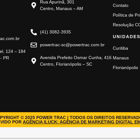
Rua Apurinã, 301
Contato
Centro, Manaus – AM
Política de P
FILIAL FLORIANÓPOLIS
Resolução 
(41) 3082-3935
UNIDADE
ac.com.br
powertrac-sc@powertrac.com.br
Curitiba
el, 124 – 184
Avenida Prefeito Osmar Cunha, 416
 - PR
Manaus
Centro, Florianópolis – SC
Florianópolis
PYRIGHT © 2025 POWER TRAC | TODOS OS DIREITOS RESERVAD
VIDO POR
AGÊNCIA ILUCK: AGÊNCIA DE MARKETING DIGITAL E