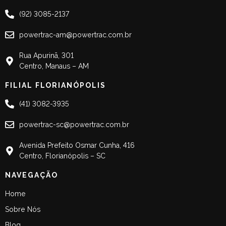
(92) 3085-2137
powertrac-am@powertrac.com.br
Rua Apurinã, 301
Centro, Manaus – AM
FILIAL FLORIANÓPOLIS
(41) 3082-3935
powertrac-sc@powertrac.com.br
Avenida Prefeito Osmar Cunha, 416
Centro, Florianópolis – SC
NAVEGAÇÃO
Home
Sobre Nós
Blog